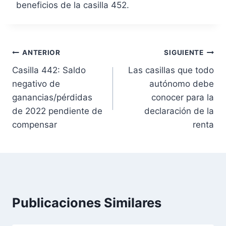
beneficios de la casilla 452.
N
ANTERIOR
SIGUIENTE
Casilla 442: Saldo
Las casillas que todo
a
negativo de
autónomo debe
v
ganancias/pérdidas
conocer para la
de 2022 pendiente de
declaración de la
e
compensar
renta
g
a
c
Publicaciones Similares
i
ó