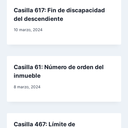
Casilla 617: Fin de discapacidad
n
del descendiente
d
10 marzo, 2024
e
e
n
Casilla 61: Número de orden del
t
inmueble
r
8 marzo, 2024
a
d
a
Casilla 467: Límite de