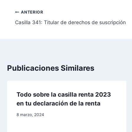
N
ANTERIOR
Casilla 341: Titular de derechos de suscripción
a
v
e
g
Publicaciones Similares
a
c
Todo sobre la casilla renta 2023
i
en tu declaración de la renta
ó
8 marzo, 2024
n