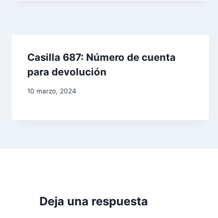
d
e
e
Casilla 687: Número de cuenta
n
para devolución
t
10 marzo, 2024
r
a
d
a
s
Deja una respuesta