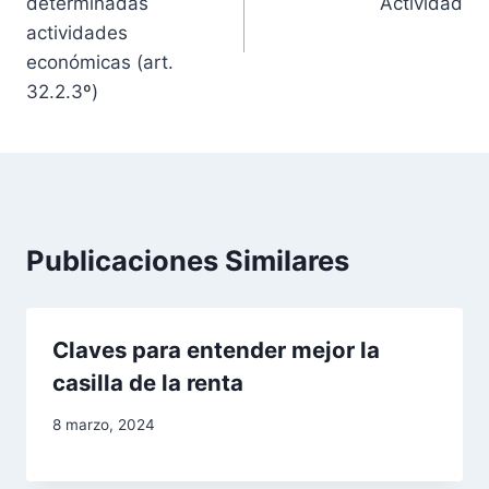
v
determinadas
Actividad
actividades
e
económicas (art.
g
32.2.3º)
a
c
i
Publicaciones Similares
ó
n
Claves para entender mejor la
d
casilla de la renta
e
8 marzo, 2024
e