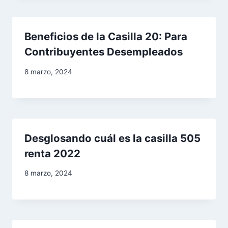
n
t
Beneficios de la Casilla 20: Para
r
Contribuyentes Desempleados
a
8 marzo, 2024
d
a
s
Desglosando cuál es la casilla 505
renta 2022
8 marzo, 2024