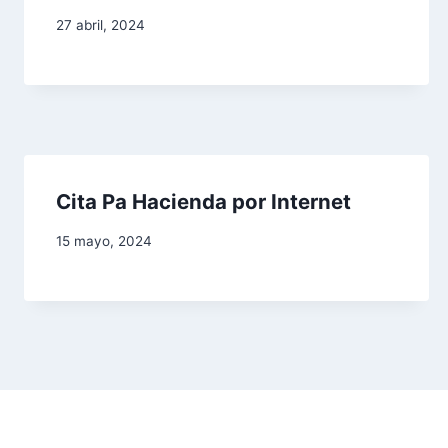
i
27 abril, 2024
ó
n
d
e
Cita Pa Hacienda por Internet
e
15 mayo, 2024
n
t
r
a
d