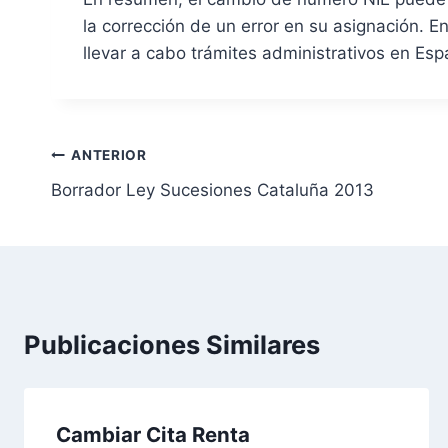
la corrección de un error en su asignación. E
llevar a cabo trámites administrativos en Esp
N
ANTERIOR
Borrador Ley Sucesiones Cataluña 2013
a
v
e
g
Publicaciones Similares
a
c
Cambiar Cita Renta