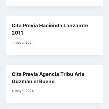
n
d
e
Cita Previa Hacienda Lanzarote
2011
e
4 mayo, 2024
n
t
r
Cita Previa Agencia Tribu Aria
a
Guzman el Bueno
d
4 mayo, 2024
a
s