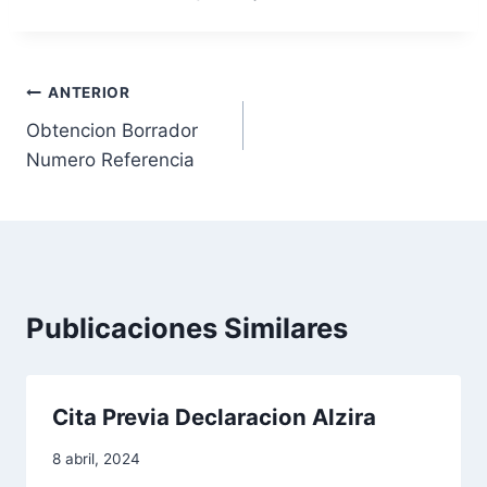
N
ANTERIOR
Obtencion Borrador
a
Numero Referencia
v
e
g
a
Publicaciones Similares
c
i
Cita Previa Declaracion Alzira
ó
8 abril, 2024