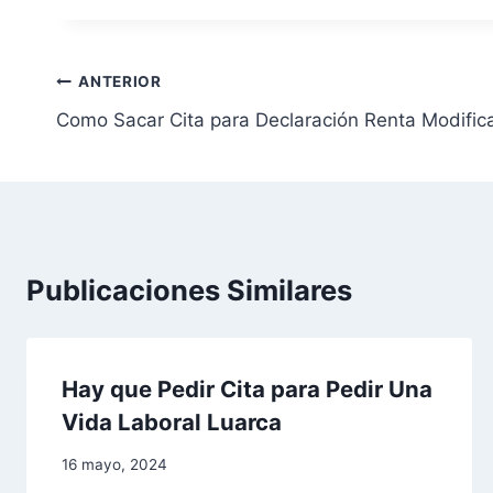
N
ANTERIOR
Como Sacar Cita para Declaración Renta Modific
a
v
e
g
Publicaciones Similares
a
c
Hay que Pedir Cita para Pedir Una
i
Vida Laboral Luarca
ó
16 mayo, 2024