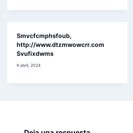
n
d
e
Smvcfcmphsfoub,
e
http://www.dtzmwowcrr.com
n
Svufixdwms
t
9 abril, 2024
r
a
d
a
s
Deja una respuesta