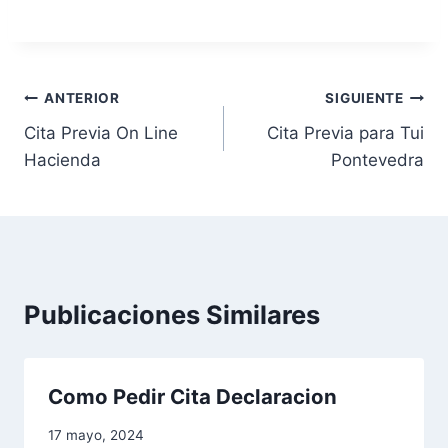
N
ANTERIOR
SIGUIENTE
Cita Previa On Line
Cita Previa para Tui
a
Hacienda
Pontevedra
v
e
g
a
Publicaciones Similares
c
i
Como Pedir Cita Declaracion
ó
17 mayo, 2024