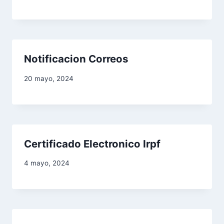
n
d
e
Notificacion Correos
e
20 mayo, 2024
n
t
r
Certificado Electronico Irpf
a
4 mayo, 2024
d
a