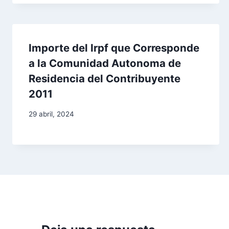
d
e
Importe del Irpf que Corresponde
e
a la Comunidad Autonoma de
n
Residencia del Contribuyente
2011
t
29 abril, 2024
r
a
d
a
s