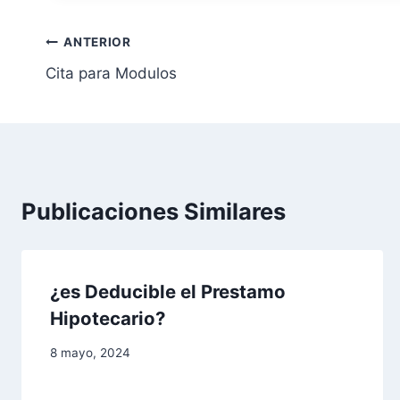
N
ANTERIOR
Cita para Modulos
a
v
e
g
Publicaciones Similares
a
c
¿es Deducible el Prestamo
i
Hipotecario?
ó
8 mayo, 2024
n