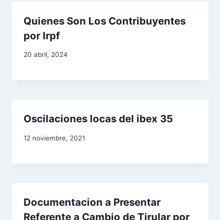
r
Quienes Son Los Contribuyentes
a
por Irpf
d
20 abril, 2024
a
s
Oscilaciones locas del ibex 35
12 noviembre, 2021
Documentacion a Presentar
Referente a Cambio de Tirular por