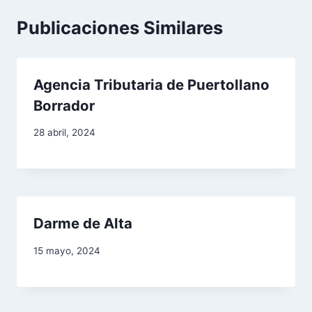
a
Publicaciones Similares
c
i
Agencia Tributaria de Puertollano
Borrador
ó
28 abril, 2024
n
d
e
Darme de Alta
e
15 mayo, 2024
n
t