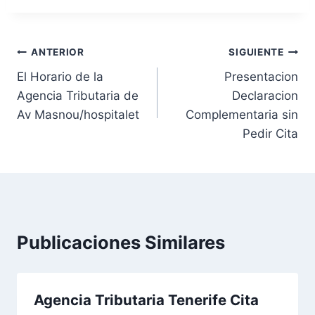
N
ANTERIOR
SIGUIENTE
El Horario de la
Presentacion
a
Agencia Tributaria de
Declaracion
v
Av Masnou/hospitalet
Complementaria sin
Pedir Cita
e
g
a
c
Publicaciones Similares
i
ó
Agencia Tributaria Tenerife Cita