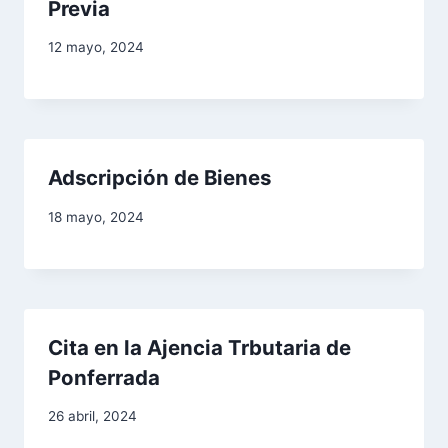
n
Previa
d
12 mayo, 2024
e
e
n
Adscripción de Bienes
t
18 mayo, 2024
r
a
d
Cita en la Ajencia Trbutaria de
Ponferrada
a
26 abril, 2024
s