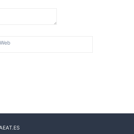
Web
AEAT.ES