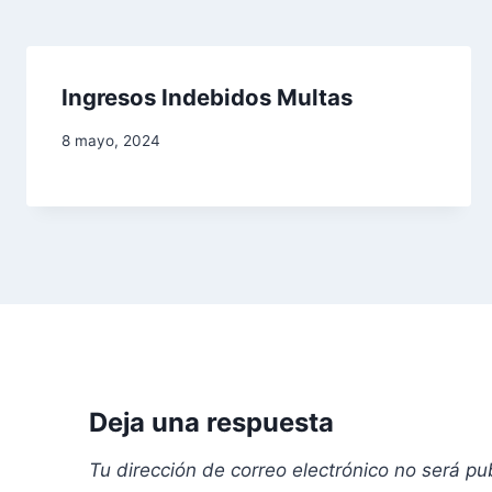
d
e
Ingresos Indebidos Multas
e
8 mayo, 2024
n
t
r
a
d
a
Deja una respuesta
s
Tu dirección de correo electrónico no será pu