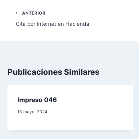
N
ANTERIOR
Cita por Internet en Hacienda
a
v
e
g
Publicaciones Similares
a
c
Impreso 046
i
13 mayo, 2024
ó
n