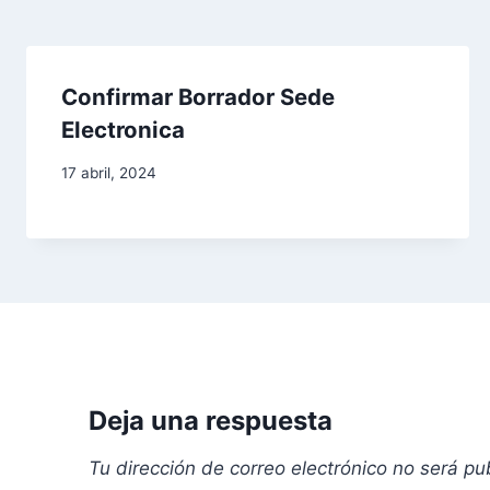
d
e
Confirmar Borrador Sede
e
Electronica
n
17 abril, 2024
t
r
a
d
a
Deja una respuesta
s
Tu dirección de correo electrónico no será pu