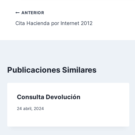
N
ANTERIOR
Cita Hacienda por Internet 2012
a
v
e
g
Publicaciones Similares
a
c
Consulta Devolución
i
24 abril, 2024
ó
n