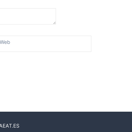
Web
AEAT.ES