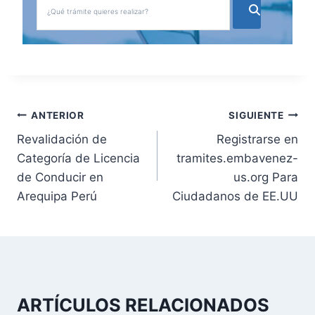
N
ANTERIOR
SIGUIENTE
Revalidación de
Registrarse en
a
Categoría de Licencia
tramites.embavenez-
v
de Conducir en
us.org Para
Arequipa Perú
Ciudadanos de EE.UU
e
g
a
c
ARTÍCULOS RELACIONADOS