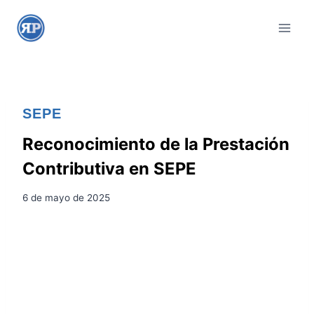
S
a
l
t
a
r
SEPE
a
l
Reconocimiento de la Prestación
c
Contributiva en SEPE
o
n
6 de mayo de 2025
t
e
n
i
d
o