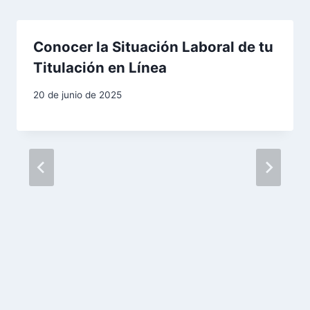
i
ó
Conocer la Situación Laboral de tu
n
Titulación en Línea
d
20 de junio de 2025
e
e
n
t
r
a
d