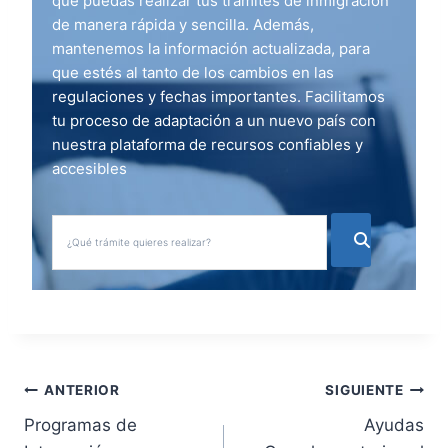
que puedas realizar tus trámites de inmigración
de manera rápida y sencilla. Además,
mantenemos la información actualizada, para
que estés al tanto de los cambios en las
regulaciones y fechas importantes. Facilitamos
tu proceso de adaptación a un nuevo país con
nuestra plataforma de recursos confiables y
accesibles
N
ANTERIOR
SIGUIENTE
Programas de
Ayudas
a