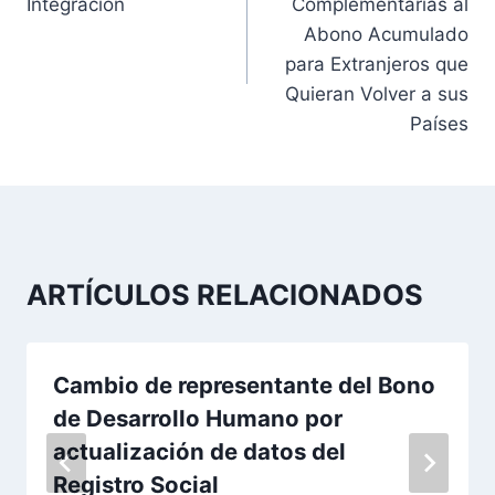
Integración
Complementarias al
v
Abono Acumulado
para Extranjeros que
e
Quieran Volver a sus
g
Países
a
c
i
ARTÍCULOS RELACIONADOS
ó
n
Cambio de representante del Bono
d
de Desarrollo Humano por
e
actualización de datos del
Registro Social