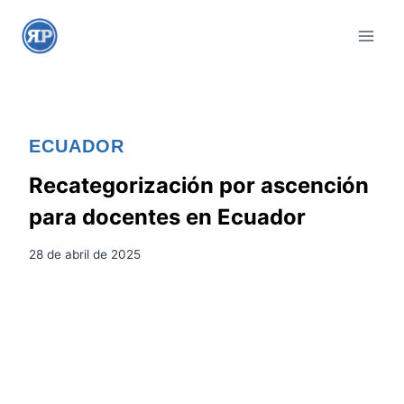
S
a
l
t
a
r
ECUADOR
a
l
Recategorización por ascención
c
para docentes en Ecuador
o
n
28 de abril de 2025
t
e
n
i
d
o