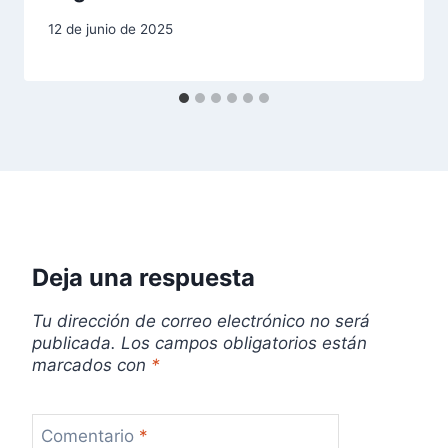
e
12 de junio de 2025
n
t
r
a
d
a
Deja una respuesta
s
Tu dirección de correo electrónico no será
publicada.
Los campos obligatorios están
marcados con
*
Comentario
*