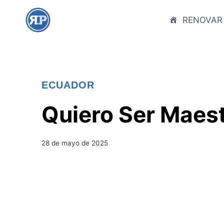
S
a
RENOVAR
l
t
a
r
ECUADOR
a
l
Quiero Ser Maest
c
o
n
28 de mayo de 2025
t
e
n
i
d
o