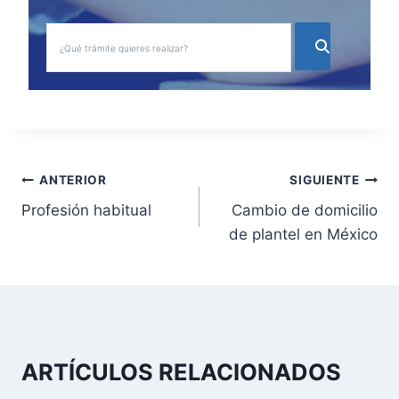
N
ANTERIOR
SIGUIENTE
Profesión habitual
Cambio de domicilio
a
de plantel en México
v
e
g
a
ARTÍCULOS RELACIONADOS