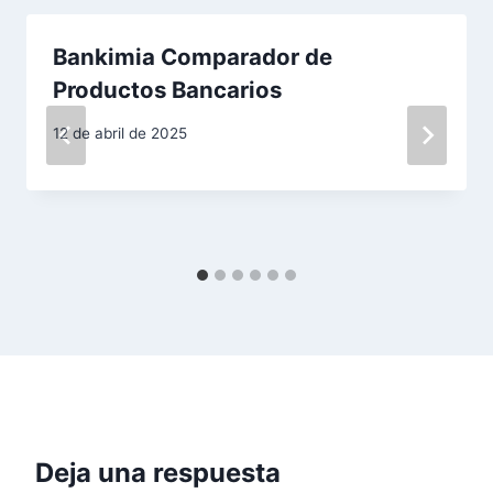
c
i
Bankimia Comparador de
Productos Bancarios
ó
12 de abril de 2025
n
d
e
e
n
t
r
a
Deja una respuesta