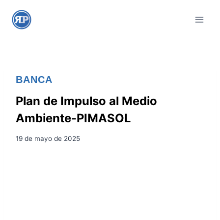
S
a
l
t
a
r
BANCA
a
l
Plan de Impulso al Medio
c
Ambiente-PIMASOL
o
n
19 de mayo de 2025
t
e
n
i
d
o