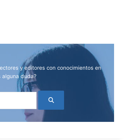
ectores y editores con conocimientos en
es alguna duda?