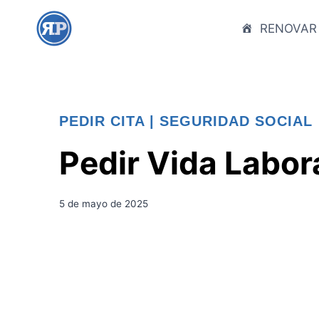
S
a
RENOVAR
l
t
a
r
PEDIR CITA
|
SEGURIDAD SOCIAL
a
l
Pedir Vida Labora
c
o
n
5 de mayo de 2025
t
e
n
i
d
o