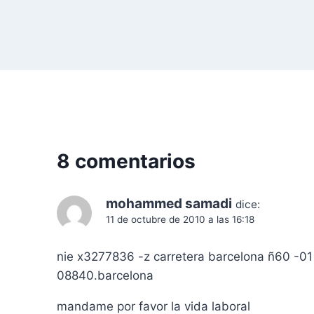
d
e
e
n
t
8 comentarios
r
a
mohammed samadi
dice:
d
11 de octubre de 2010 a las 16:18
a
nie x3277836 -z carretera barcelona ñ60 -01
08840.barcelona
s
mandame por favor la vida laboral