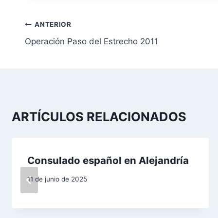
N
ANTERIOR
Operación Paso del Estrecho 2011
a
v
e
g
ARTÍCULOS RELACIONADOS
a
c
Consulado español en Alejandría
i
11 de junio de 2025
ó
n