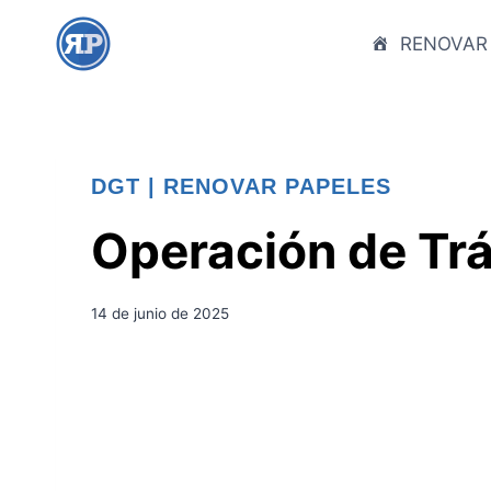
S
a
RENOVAR
l
t
a
r
DGT
|
RENOVAR PAPELES
a
l
Operación de Trá
c
o
n
14 de junio de 2025
t
e
n
i
d
o