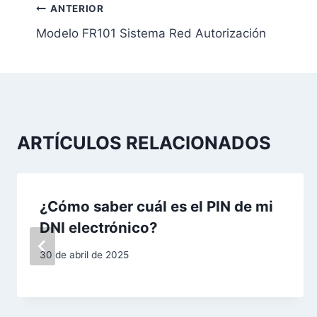
N
ANTERIOR
Modelo FR101 Sistema Red Autorización
a
v
e
g
ARTÍCULOS RELACIONADOS
a
c
¿Cómo saber cuál es el PIN de mi
i
DNI electrónico?
ó
30 de abril de 2025
n
d