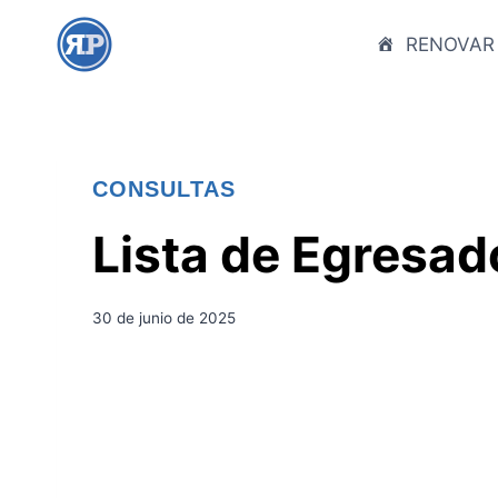
S
a
RENOVAR
l
t
a
r
CONSULTAS
a
l
Lista de Egresad
c
o
n
30 de junio de 2025
t
e
n
i
d
o