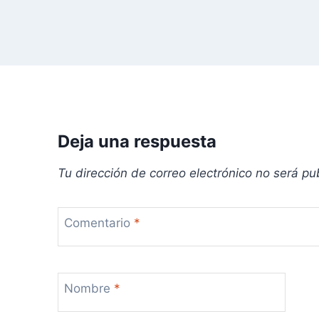
e
e
n
t
r
Deja una respuesta
a
Tu dirección de correo electrónico no será pu
d
Comentario
*
a
s
Nombre
*