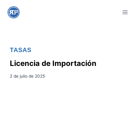
S
a
l
t
a
r
TASAS
a
l
Licencia de Importación
c
2 de julio de 2025
o
n
t
e
n
i
d
o