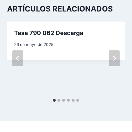
a
ARTÍCULOS RELACIONADOS
c
i
Tasa 790 062 Descarga
ó
26 de mayo de 2025
n
d
e
e
n
t