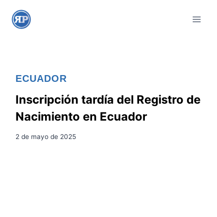
S
a
l
t
a
r
ECUADOR
a
l
Inscripción tardía del Registro de
c
Nacimiento en Ecuador
o
n
2 de mayo de 2025
t
e
n
i
d
o