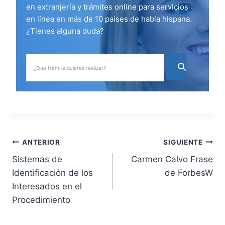
en extranjería y trámites online para servicios
en línea en más de 10 países de habla hispana.
¿Tienes alguna duda?
N
ANTERIOR
SIGUIENTE
Sistemas de
Carmen Calvo Frase
a
Identificación de los
de ForbesW
v
Interesados en el
Procedimiento
e