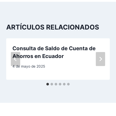
g
a
c
ARTÍCULOS RELACIONADOS
i
ó
Consulta de Saldo de Cuenta de
n
Ahorros en Ecuador
d
4 de mayo de 2025
e
e
n
t