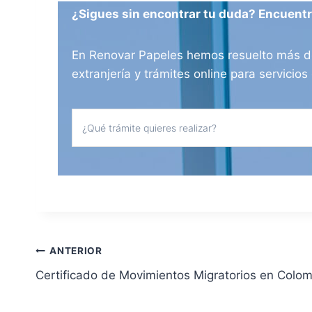
¿Sigues sin encontrar tu duda? Encuentra
En Renovar Papeles hemos resuelto más de 
extranjería y trámites online para servici
N
ANTERIOR
Certificado de Movimientos Migratorios en Colo
a