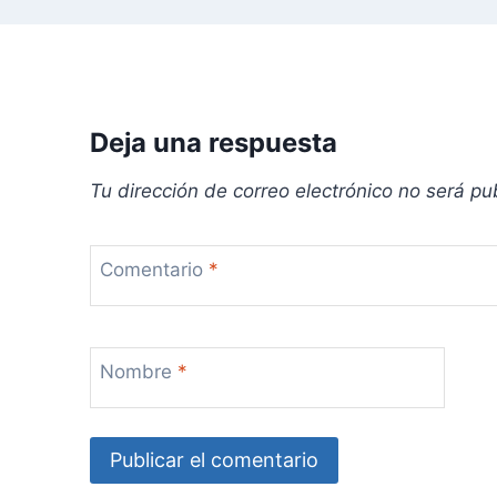
n
t
r
Deja una respuesta
a
Tu dirección de correo electrónico no será pu
d
a
Comentario
*
s
Nombre
*