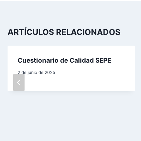
v
e
g
ARTÍCULOS RELACIONADOS
a
c
Cuestionario de Calidad SEPE
i
2 de junio de 2025
ó
n
d
e
e