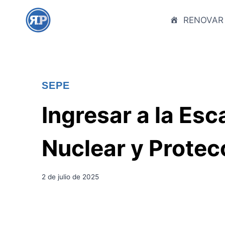
S
a
RENOVAR
l
t
a
r
SEPE
a
l
Ingresar a la Es
c
o
Nuclear y Protec
n
t
e
2 de julio de 2025
n
i
d
o