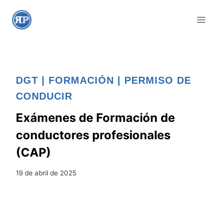
S
a
l
t
a
r
DGT
|
FORMACIÓN
|
PERMISO DE
a
CONDUCIR
l
c
Exámenes de Formación de
o
conductores profesionales
n
(CAP)
t
e
19 de abril de 2025
n
i
d
o