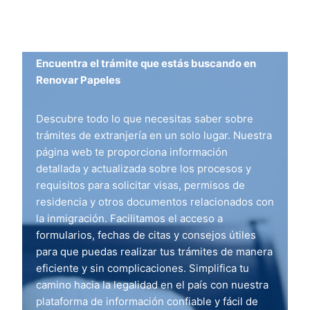
Encuentra el trámite que estás buscando en
Renovar Papeles
Descubre todo lo que necesitas saber sobre
trámites de extranjería en un solo lugar. Nuestra
página web te proporciona información
detallada y actualizada sobre los procesos y
requisitos para solicitar visas, permisos de
residencia y otros documentos relacionados con
la inmigración. Facilitamos el acceso a
formularios, fechas de citas y consejos útiles
para que puedas realizar tus trámites de manera
eficiente y sin complicaciones. Simplifica tu
camino hacia la legalidad en el país con nuestra
plataforma de información confiable y fácil de