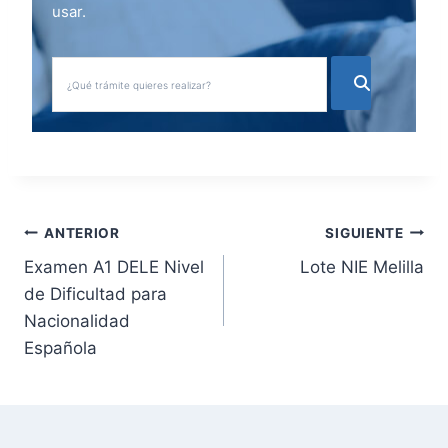
usar.
N
ANTERIOR
SIGUIENTE
Examen A1 DELE Nivel
Lote NIE Melilla
a
de Dificultad para
v
Nacionalidad
Española
e
g