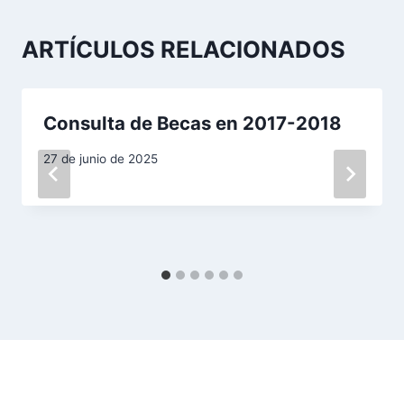
a
c
ARTÍCULOS RELACIONADOS
i
ó
Consulta de Becas en 2017-2018
n
27 de junio de 2025
d
e
e
n
t
r