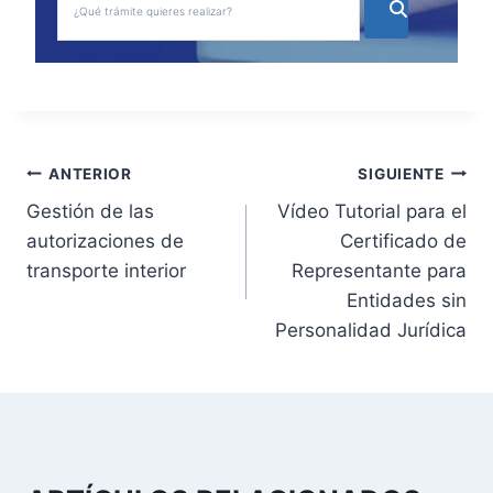
N
ANTERIOR
SIGUIENTE
Gestión de las
Vídeo Tutorial para el
a
autorizaciones de
Certificado de
v
transporte interior
Representante para
Entidades sin
e
Personalidad Jurídica
g
a
c