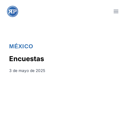
S
a
l
t
a
r
MÉXICO
a
l
Encuestas
c
3 de mayo de 2025
o
n
t
e
n
i
d
o