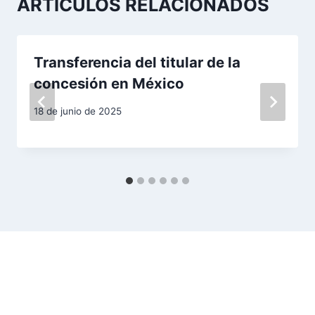
ARTÍCULOS RELACIONADOS
i
ó
Transferencia del titular de la
n
concesión en México
d
18 de junio de 2025
e
e
n
t
r
a
d