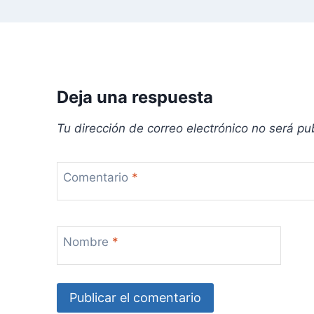
e
n
t
r
Deja una respuesta
a
Tu dirección de correo electrónico no será pu
d
Comentario
*
a
s
Nombre
*