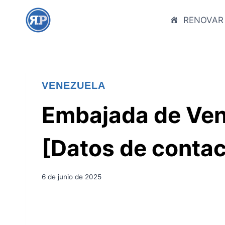
S
a
RENOVAR
l
t
a
r
VENEZUELA
a
l
Embajada de Ven
c
o
[Datos de contac
n
t
e
6 de junio de 2025
n
i
d
o