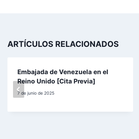
a
v
e
g
ARTÍCULOS RELACIONADOS
a
c
Embajada de Venezuela en el
i
Reino Unido [Cita Previa]
ó
7 de junio de 2025
n
d
e