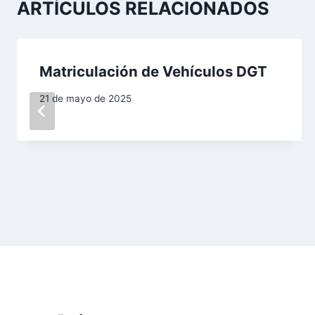
a
ARTÍCULOS RELACIONADOS
c
i
Matriculación de Vehículos DGT
ó
21 de mayo de 2025
n
d
e
e
n
t
r