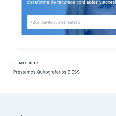
plataforma de recursos confiables y acces
N
ANTERIOR
Préstamos Quirografarios BIESS
a
v
e
g