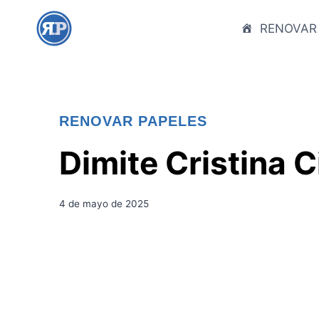
S
a
RENOVAR
l
t
a
r
RENOVAR PAPELES
a
l
Dimite Cristina 
c
o
n
4 de mayo de 2025
t
e
n
i
d
o