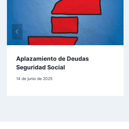
n
d
e
e
n
Aplazamiento de Deudas
Seguridad Social
t
14 de junio de 2025
r
a
d
a