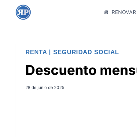
S
a
RENOVAR
l
t
a
r
RENTA
|
SEGURIDAD SOCIAL
a
l
Descuento mensu
c
o
n
28 de junio de 2025
t
e
n
i
d
o