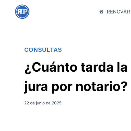
S
a
RENOVAR
l
t
a
r
CONSULTAS
a
l
¿Cuánto tarda la
c
o
jura por notario?
n
t
e
22 de junio de 2025
n
i
d
o