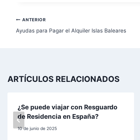
N
ANTERIOR
Ayudas para Pagar el Alquiler Islas Baleares
a
v
e
g
ARTÍCULOS RELACIONADOS
a
c
¿Se puede viajar con Resguardo
i
de Residencia en España?
ó
10 de junio de 2025
n