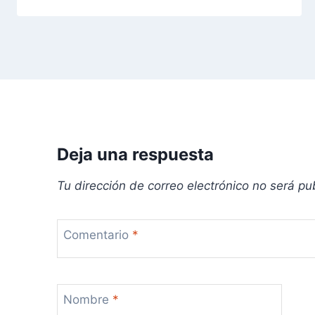
d
e
e
n
t
Deja una respuesta
r
Tu dirección de correo electrónico no será pu
a
d
Comentario
*
a
s
Nombre
*