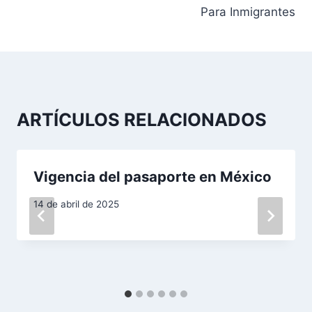
Para Inmigrantes
e
g
a
c
ARTÍCULOS RELACIONADOS
i
ó
Vigencia del pasaporte en México
n
14 de abril de 2025
d
e
e