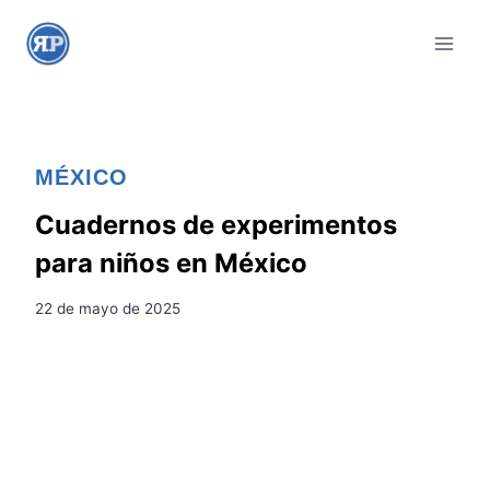
S
a
l
t
a
r
MÉXICO
a
l
Cuadernos de experimentos
c
para niños en México
o
n
22 de mayo de 2025
t
e
n
i
d
o