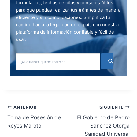
formularios, fechas de citas y consejos útiles
para que puedas realizar tus trámites de manera
eficiente y sin complicaciones. Simplifica tu
camino hacia la legalidad en el país con nuestra
plataforma de información confiable y fácil de
usar.
N
ANTERIOR
SIGUIENTE
Toma de Posesión de
El Gobierno de Pedro
a
Reyes Maroto
Sanchez Otorga
v
Sanidad Universal