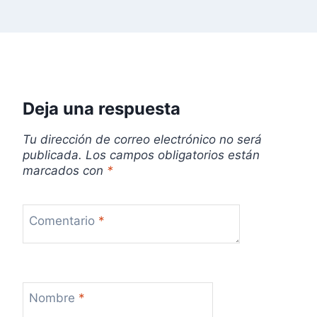
n
t
r
a
Deja una respuesta
d
Tu dirección de correo electrónico no será
a
publicada.
Los campos obligatorios están
marcados con
*
s
Comentario
*
Nombre
*