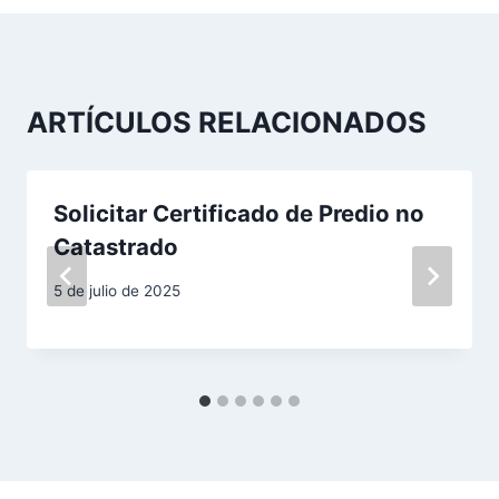
g
a
c
ARTÍCULOS RELACIONADOS
i
ó
Solicitar Certificado de Predio no
n
Catastrado
d
5 de julio de 2025
e
e
n
t