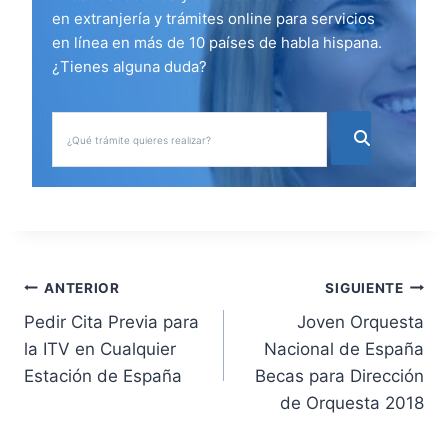
en extranjería y trámites online para servicios
en línea en más de 10 países de habla hispana.
¿Tienes alguna duda?
N
ANTERIOR
SIGUIENTE
Pedir Cita Previa para
Joven Orquesta
a
la ITV en Cualquier
Nacional de España
v
Estación de España
Becas para Dirección
de Orquesta 2018
e