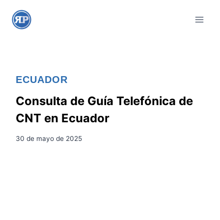
S
a
l
t
a
r
ECUADOR
a
l
Consulta de Guía Telefónica de
c
CNT en Ecuador
o
n
30 de mayo de 2025
t
e
n
i
d
o