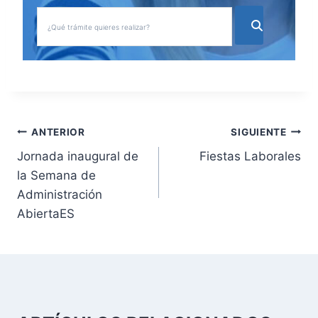
N
ANTERIOR
SIGUIENTE
Jornada inaugural de
Fiestas Laborales
a
la Semana de
v
Administración
AbiertaES
e
g
a
c