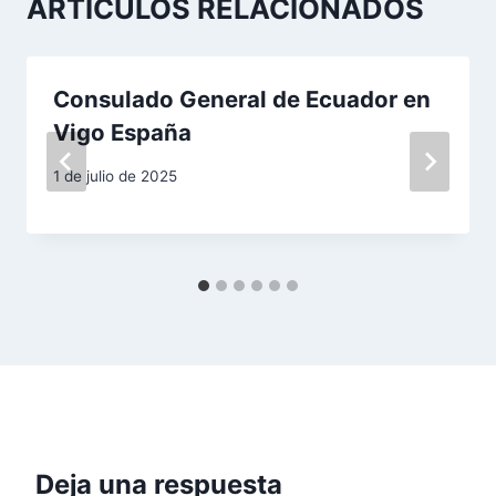
ARTÍCULOS RELACIONADOS
i
ó
Consulado General de Ecuador en
n
Vigo España
d
1 de julio de 2025
e
e
n
t
r
a
Deja una respuesta