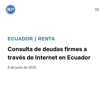
S
a
l
t
a
r
ECUADOR
|
RENTA
a
l
Consulta de deudas firmes a
c
través de Internet en Ecuador
o
n
6 de junio de 2025
t
e
n
i
d
o