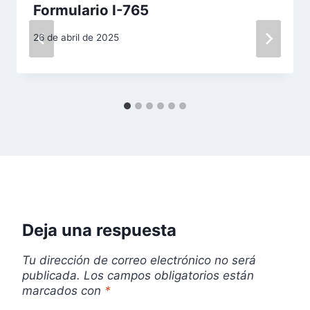
Formulario I-765
d
26 de abril de 2025
e
e
n
t
r
a
d
Deja una respuesta
a
Tu dirección de correo electrónico no será
publicada.
Los campos obligatorios están
s
marcados con
*