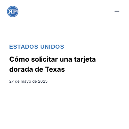
S
a
l
t
a
r
ESTADOS UNIDOS
a
l
Cómo solicitar una tarjeta
c
dorada de Texas
o
n
27 de mayo de 2025
t
e
n
i
d
o