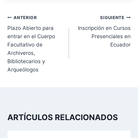
N
ANTERIOR
SIGUIENTE
Plazo Abierto para
Inscripción en Cursos
a
entrar en el Cuerpo
Presenciales en
v
Facultativo de
Ecuador
Archiveros,
e
Bibliotecarios y
g
Arqueólogos
a
c
i
ARTÍCULOS RELACIONADOS
ó
n