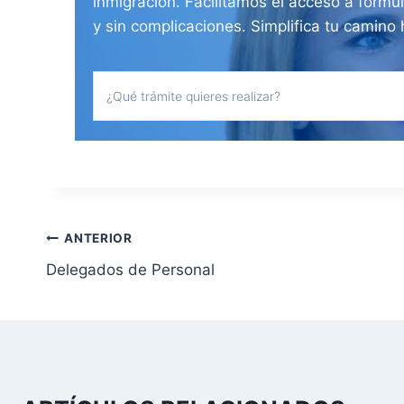
inmigración. Facilitamos el acceso a formul
y sin complicaciones. Simplifica tu camino 
N
ANTERIOR
Delegados de Personal
a
v
e
g