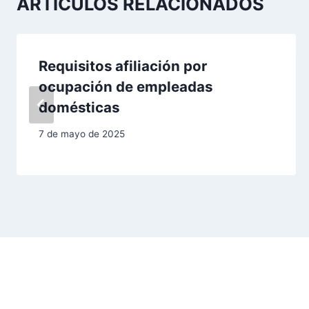
ARTÍCULOS RELACIONADOS
a
c
Requisitos afiliación por
i
ocupación de empleadas
ó
domésticas
n
7 de mayo de 2025
d
e
e
n
t