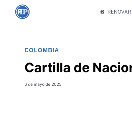
S
a
RENOVAR
l
t
a
r
COLOMBIA
a
l
Cartilla de Naci
c
o
n
6 de mayo de 2025
t
e
n
i
d
o