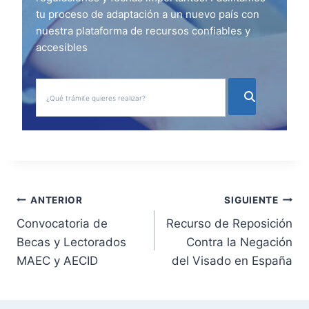
tu proceso de adaptación a un nuevo país con
nuestra plataforma de recursos confiables y
accesibles
N
ANTERIOR
SIGUIENTE
Convocatoria de
Recurso de Reposición
a
Becas y Lectorados
Contra la Negación
v
MAEC y AECID
del Visado en España
e