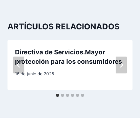
g
a
ARTÍCULOS RELACIONADOS
c
i
Directiva de Servicios.Mayor
ó
protección para los consumidores
n
16 de junio de 2025
d
e
e
n
t