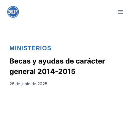
S
a
l
t
a
r
MINISTERIOS
a
l
Becas y ayudas de carácter
c
general 2014-2015
o
n
26 de junio de 2025
t
e
n
i
d
o