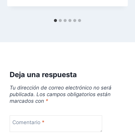
e
n
t
r
a
d
Deja una respuesta
a
Tu dirección de correo electrónico no será
publicada.
Los campos obligatorios están
s
marcados con
*
Comentario
*