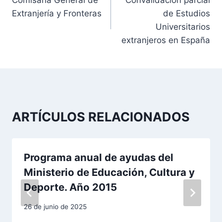
Comisaría General de
Convalidación parcial
a
Extranjería y Fronteras
de Estudios
v
Universitarios
extranjeros en España
e
g
a
c
ARTÍCULOS RELACIONADOS
i
ó
Programa anual de ayudas del
n
Ministerio de Educación, Cultura y
Deporte. Año 2015
d
26 de junio de 2025
e