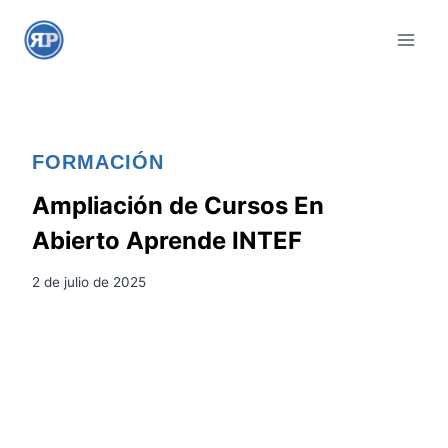
S
a
l
t
a
r
FORMACIÓN
a
l
Ampliación de Cursos En
c
Abierto Aprende INTEF
o
n
2 de julio de 2025
t
e
n
i
d
o