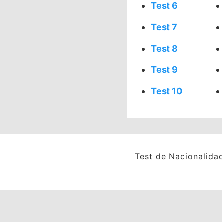
Test 6
Test 7
Test 8
Test 9
Test 10
Test de Nacionalida