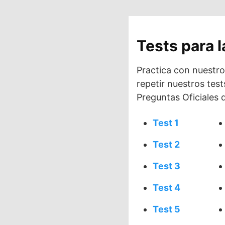
Saltar
al
contenido
Tests para 
Practica con nuestro
repetir nuestros tes
Preguntas Oficiales
Test 1
Test 2
Test 3
Test 4
Test 5