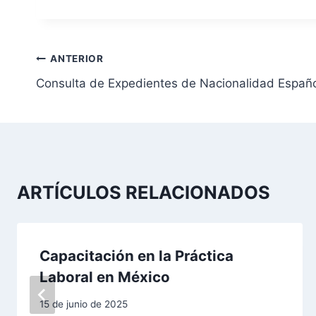
N
ANTERIOR
Consulta de Expedientes de Nacionalidad Españo
a
v
e
g
ARTÍCULOS RELACIONADOS
a
c
Capacitación en la Práctica
i
Laboral en México
ó
15 de junio de 2025