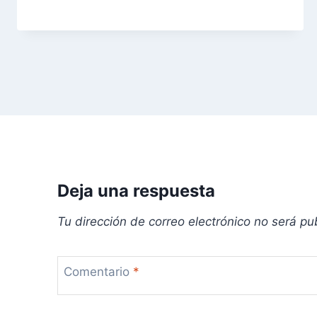
n
d
e
e
n
t
r
Deja una respuesta
a
Tu dirección de correo electrónico no será pu
d
Comentario
*
a
s