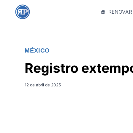
S
a
RENOVAR
l
t
a
r
MÉXICO
a
l
Registro extemp
c
o
n
12 de abril de 2025
t
e
n
i
d
o