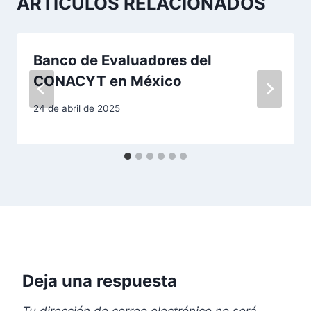
ARTÍCULOS RELACIONADOS
c
i
Banco de Evaluadores del
ó
CONACYT en México
n
24 de abril de 2025
d
e
e
n
t
r
Deja una respuesta
a