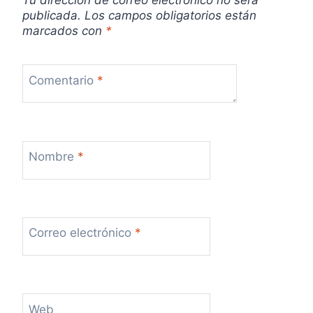
Tu dirección de correo electrónico no será
publicada.
Los campos obligatorios están
d
marcados con
*
a
s
Comentario
*
Nombre
*
Correo electrónico
*
Web