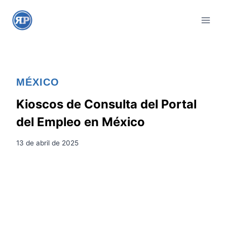
S
a
l
t
a
r
MÉXICO
a
l
Kioscos de Consulta del Portal
c
del Empleo en México
o
n
13 de abril de 2025
t
e
n
i
d
o