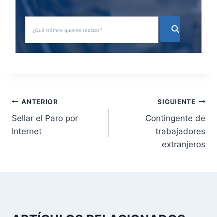
N
ANTERIOR
SIGUIENTE
Sellar el Paro por
Contingente de
a
Internet
trabajadores
v
extranjeros
e
g
a